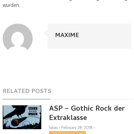
wurden.
MAXIME
RELATED POSTS
ASP – Gothic Rock der
Extraklasse
lukas
•
February 28, 2018
•