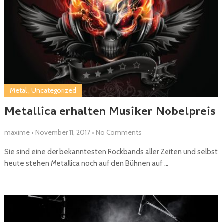
Metal
,
Uncategorized
Metallica erhalten Musiker Nobelpreis
maxime
•
November 11, 2017
•
No Comments
Sie sind eine der bekanntesten Rockbands aller Zeiten und selbst
heute stehen Metallica noch auf den Bühnen auf …