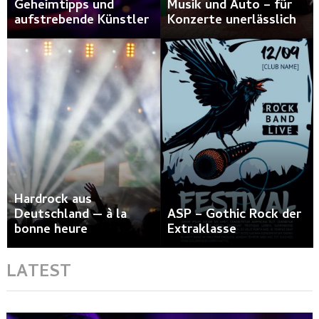
Geheimtipps und
Musik und Auto – für
aufstrebende Künstler
Konzerte unerlässlich
Hardrock aus
Deutschland — à la
ASP – Gothic Rock der
bonne heure
Extraklasse
LATEST